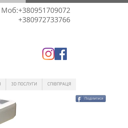
Моб:+380951709072
+380972733766
Я
3D ПОСЛУГИ
СПІВПРАЦЯ
Поділитися