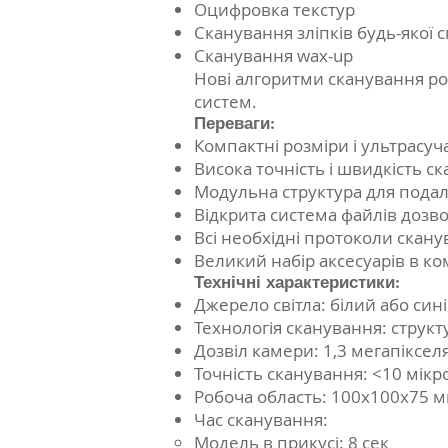
Оцифровка текстур
Сканування зліпків будь-якої с
Сканування wax-up
Нові алгоритми сканування ро
систем.
Переваги:
Компактні розміри і ультрасу
Висока точність і швидкість с
Модульна структура для подал
Відкрита система файлів доз
Всі необхідні протоколи скан
Великий набір аксесуарів в к
Технічні характеристики:
Джерело світла: білий або сині
Технологія сканування: структ
Дозвіл камери: 1,3 мегапіксел
Точність сканування: <10 мікр
Робоча область: 100х100х75 
Час сканування:
Модель в прикусі: 8 сек