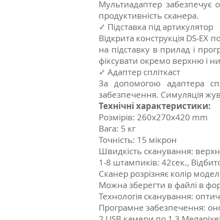
Мультиадаптер забезпечує о
продуктивність сканера.
✓ Підставка під артикулятор
Відкрита конструкція DS-EX 
на підставку в прилад і про
фіксувати окремо верхню і 
✓ Адаптер спліткаст
За допомогою адаптера сп
забезпечення. Симуляція жув
Технічні характеристики:
Розмірів: 260х270х420 mm
Вага: 5 кг
Точність: 15 мікрон
Швидкість сканування: верхнь
1-8 штампиків: 42сек., Відбито
Cканер розрізняє колір моделі
Mожна зберегти в файлі в фор
Технологія сканування: опти
Програмне забезпечення: оно
2 USB камери по 1,3 Мegapixe