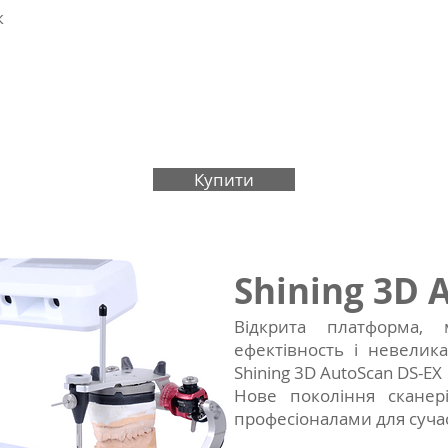
к
Купити
Shining 3D 
Відкрита платформа, м
ефектівность і невелика
Shining 3D AutoScan DS-EX
Нове покоління сканері
професіоналами для суча