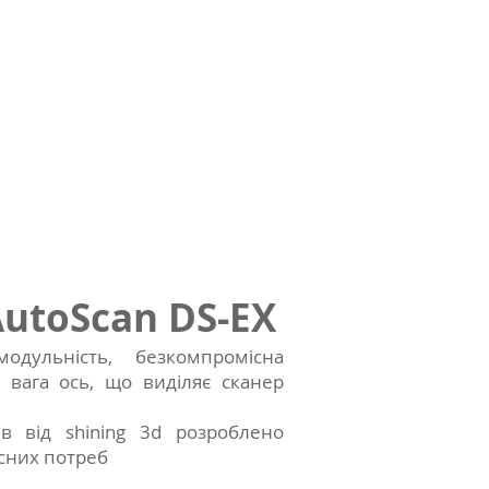
AutoScan DS-EX
одульність, безкомпромісна
 вага ось, що виділяє сканер
в від shining 3d розроблено
сних потреб