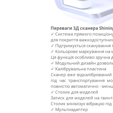
Переваги 3Д сканера Shinin
✓ Система прямого позиціону
для покриття важкодоступних
✓ Підтримується сканування та
✓ Кольорове маркування на мо
Ця функція особливо зручна 
✓ Mодульний дизайн дозволит
✓ Калібрувальна пластина
Cканер вже відкалібрований і
під час транспортування мо
повністю автоматично - менш
✓ Столик для моделей
Затиск для моделей на гвинто
Столик мінімізує вібрацію під
✓ Мультиадаптер