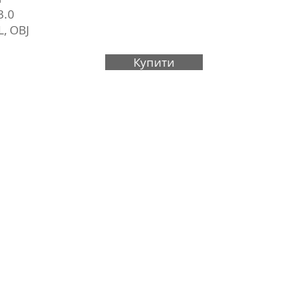
3.0
L, OBJ
Купити