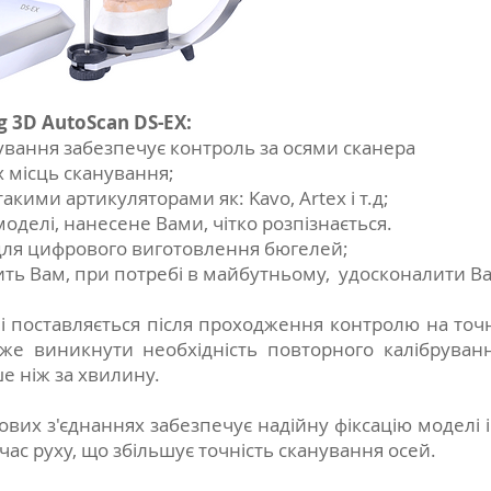
g 3D AutoScan DS-EX:
вання забезпечує контроль за осями сканера
 місць сканування;
кими артикуляторами як: Kavo, Artex і т.д;
делі, нанесене Baми, чітко розпізнається.
для цифрового виготовлення бюгелей;
ь Вам, при потребі в майбутньому, удосконалити Ва
 поставляється після проходження контролю на точніс
же виникнути необхідність повторного калібруванн
е ніж за хвилину.
вих з'єднаннях забезпечує надійну фіксацію моделі і
 час руху, що збільшує точність сканування осей.