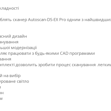
кладності
блять сканер Autoscan-DS-EX Pro одним з найшвидших
часний дизайн
канування
ьшої модернізації
воляє працювати з будь-якими CAD програмами
ування
омплекті дозволить зробити процес сканування легки
й на вибір
уроване світло
я
он
мм