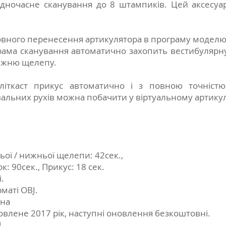
дночасне сканування до 8 штампиків. Цей аксесуар
повного перенесення артикулятора в програму модел
грама сканування автоматично захопить вестибулярн
нижню щелепу.
літкаст прикус автоматично і з повною точніст
альних рухів можна побачити у віртуальному артикул
ої / нижньої щелепи: 42сек.,
к: 90сек., Прикус: 18 сек.
.
маті OBJ.
чна
влене 2017 рік, наступні оновлення безкоштовні.
l