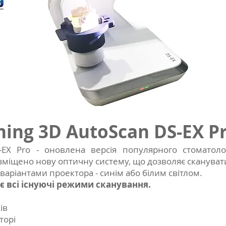
ning 3D AutoScan DS-EX P
-EX Pro - оновлена версія популярного стоматоло
зміщено нову оптичну систему, що дозволяє сканувати
варіантами проектора - синім або білим світлом.
є всі існуючі режими сканування.
ів
торі