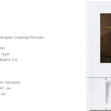
йсерів: Слайсер Phrozen
IFI
D Type
Matrix 3.0
0V~50/60Hz
 47 см
 см