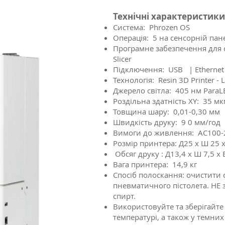
Технічні характеристики
Система: Phrozen OS
Операція: 5 на сенсорній пан
Програмне забезпечення для с
Slicer
Підключення: USB | Ethernet 
Технологія: Resin 3D Printer - 
Джерело світла: 405 нм ParaLE
Роздільна здатність XY: 35 м
Товщина шару: 0,01-0,30 мм
Швидкість друку: 9 0 мм/год
Вимоги до живлення: AC100-
Розмір принтера: Д25 х Ш 25 
Обсяг друку : Д13,4 х Ш 7,5 х
Вага принтера: 14,9 кг
Спосіб полоскання: очистити
пневматичного пістолета. НЕ
спирт.
Використовуйте та зберігайте
температурі, а також у темни