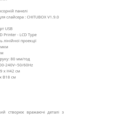
нсорній панелі
ля слайсера : CHITUBOX V1.9.0
рт USB
D Printer - LCD Type
ь лінійної проекції
2 мкм
мм
уку: 80 мм/год
00-240V~50/60Hz
9 x H42 см
x В18 см
кий створює вражаючі деталі з