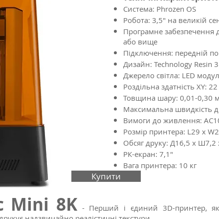
Система: Phrozen OS
Робота: 3,5" на великій се
Програмне забезпечення д
або вище
Підключення: передній по
Дизайн: Technology Resin 3
Джерело світла: LED модул
Роздільна здатність XY: 2
Товщина шару: 0,01-0,30 
Максимальна швидкість др
Вимоги до живлення: AC1
Розмір принтера: L29 x W2
Обсяг друку: Д16,5 x Ш7,2 
РК-екран: 7,1"
Вага принтера: 10 кг
Купити
c Mini 8K
- Перший і єдиний 3D-принтер,
я
друкує надзвичайно реалістичні текстури.