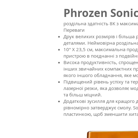
Phrozen Sonic
роздільна здатність 8K з макси
Переваги
Друк великих розмірів і більша
деталями. Неймовірна роздільна 
10" X 23,5 см, максимальна пр
пристрою в поєднанні з подвійн
Висока продуктивність, спрощен
інших звичайних компактних прин
якого іншого обладнання, яке м
Підвищений рівень успіху та тер
лазерної резки, яка дозволяє м
та більш міцний.
Додаткові зусилля для кращого д
рівномірно затверджує смолу. S
пластинкою, щоб зменшити хита