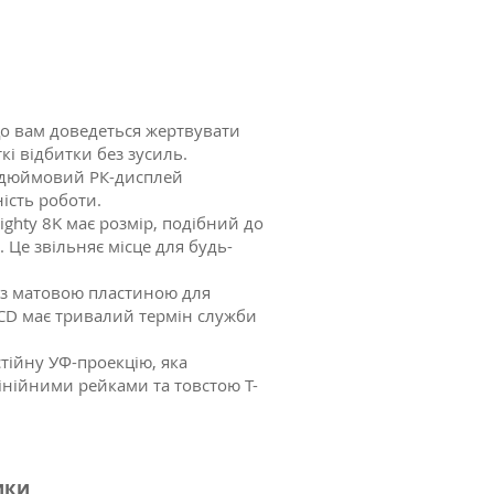
що вам доведеться жертвувати
і відбитки без зусиль.
0-дюймовий РК-дисплей
ість роботи.
ghty 8K має розмір, подібний до
 Це звільняє місце для будь-
я з матовою пластиною для
LCD має тривалий термін служби
стійну УФ-проекцію, яка
інійними рейками та товстою Т-
ики