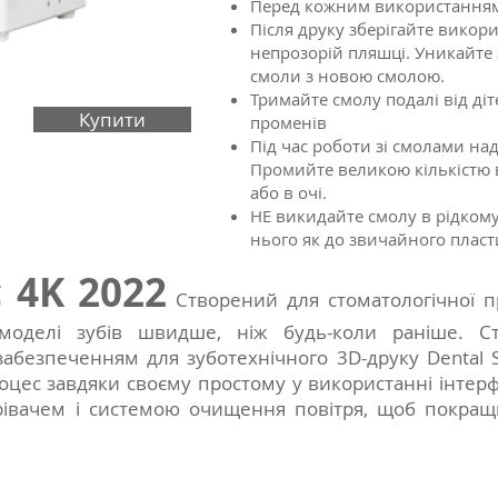
Перед кожним використанням 
Після друку зберігайте викори
непрозорій пляшці. Уникайте
смоли з новою смолою.
Тримайте смолу подалі від ді
Купити
променів
Під час роботи зі смолами на
Промийте великою кількістю 
або в очі.
НЕ викидайте смолу в рідкому с
нього як до звичайного пласт
 4K 2022
Створений для стоматологічної пр
 моделі зубів швидше, ніж будь-коли раніше. Ст
абезпеченням для зуботехнічного 3D-друку Dental Sy
цес завдяки своєму простому у використанні інтерфе
рівачем і системою очищення повітря, щоб покращи