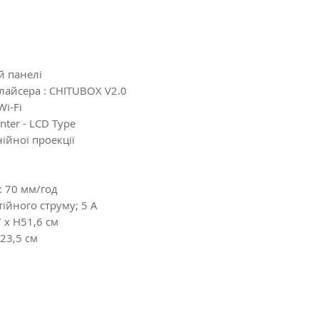
й панелі
лайсера : CHITUBOX V2.0
Wi-Fi
nter - LCD Type
ійної проекції
 70 мм/год
ійного струму; 5 А
 x H51,6 см
 23,5 см