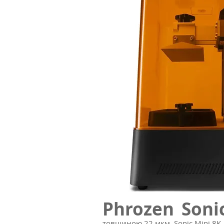
Phrozen Soni
товщиною 22 мкм. Sonic Mini 8K 