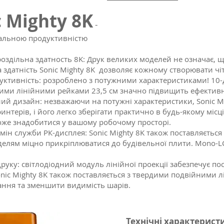
 Mighty 8K
-
мальною продуктивністю
 роздільна здатность 8K: Друк великих моделей не означає, 
здатність Sonic Mighty 8K дозволяє кожному створювати чітк
одуктивність: розроблено з потужними характеристиками! 1
ими лінійними рейками 23,5 см значно підвищить ефективн
ий дизайн: незважаючи на потужні характеристики, Sonic Mi
терів, і його легко зберігати практично в будь-якому місці.
оже знадобитися у вашому робочому просторі.
мін служби РК-дисплея: Sonic Mighty 8K також поставляєтьс
оделям міцно прикріплюватися до будівельної плити. Mono-
руку: світлодіодний модуль лінійної проекції забезпечує по
onic Mighty 8K також поставляється з твердими подвійними л
ння та зменшити видимість шарів.
Технічні характерист