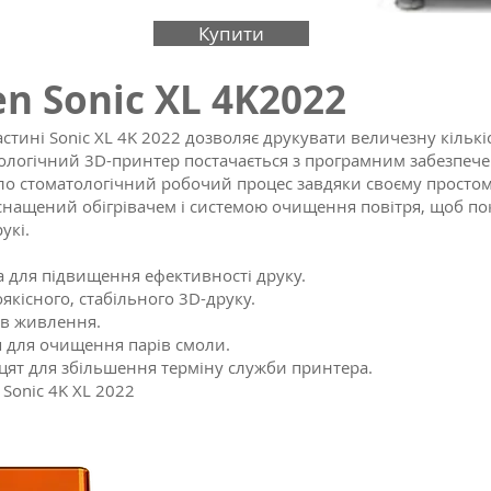
Купити
n Sonic XL 4K
2022
стині Sonic XL 4K 2022 дозволяє друкувати величезну кількі
ологічний 3D-принтер постачається з програмним забезпече
стило стоматологічний робочий процес завдяки своєму простом
 оснащений обігрівачем і системою очищення повітря, щоб п
рукі.
а для підвищення ефективності друку.
якісного, стабільного 3D-друку.
їв живлення.
 для очищення парів смоли.
цят для збільшення терміну служби принтера.
 Sonic 4K XL 2022