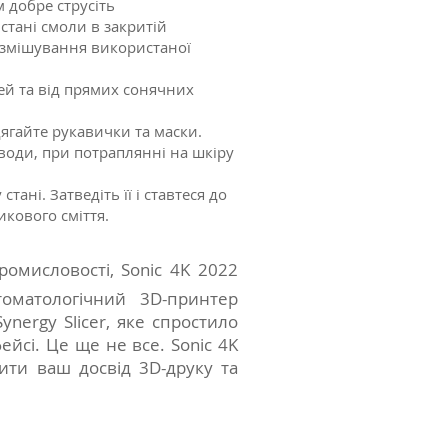
добре струсіть
стані смоли в закритій
 змішування використаної
тей та від прямих сонячних
дягайте рукавички та маски.
води, при потраплянні на шкіру
тані. Затведіть її і ставтеся до
икового сміття.
омисловості, Sonic 4K 2022
оматологічний 3D-принтер
nergy Slicer, яке спростило
йсі. Це ще не все. Sonic 4K
ти ваш досвід 3D-друку та