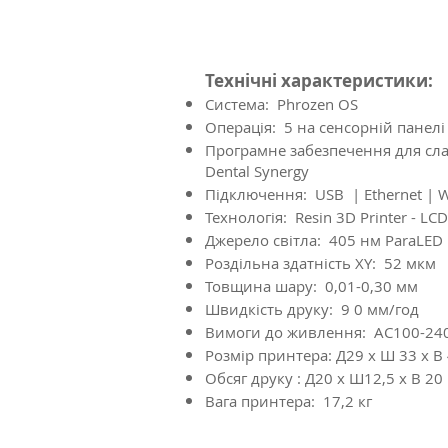
Технічні характеристики:
Система: Phrozen OS
Операція: 5 на сенсорній панелі
Програмне забезпечення для сла
Dental Synergy
Підключення: USB | Ethernet | W
Технологія: Resin 3D Printer - LC
Джерело світла: 405 нм ParaLED 
Роздільна здатність XY: 52 мкм
Товщина шару: 0,01-0,30 мм
Швидкість друку: 9 0 мм/год
Вимоги до живлення: AC100-24
Розмір принтера: Д29 х Ш 33 х В
Обсяг друку : Д20 х Ш12,5 х В 20
Вага принтера: 17,2 кг