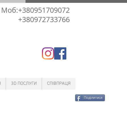
Моб:+380951709072
+380972733766
Я
3D ПОСЛУГИ
СПІВПРАЦЯ
Поділитися