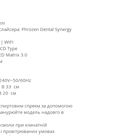
елі
лайсера: Phrozen Dental Synergy
| WIFI
LCD Type
D Matrix 3.0
км
240V~50/60Hz
х В 33 см
 В 20 см
 спиртовим спреєм за допомогою
 занурюйте модель надовго в
 смоли при кімнатній
х і провітрюваних умовах