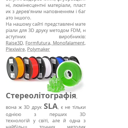
ні, люмінесцентні матеріали, пласт
ик з дерев'яним наповненням і баг
ато іншого.
На нашому сайті представлені мате
ріали для 3D друку методом FDM, н
аступних виробників:
Raise3D,
Formfutura,
Monofalament,
Plexiwire,
Polymaker
Стереолітографія
,
SLA
вона ж 3D друк
, є не тільки
однією з перших 3D
технологій у світі, але й одна з
найбільш точних методик