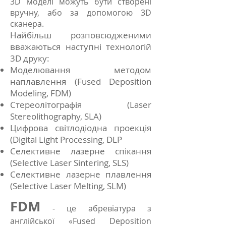
3D моделі можуть бути створені
вручну, або за допомогою 3D
сканера.
Найбільш розповсюдженими
вважаються наступні технологій
3D друку:
Моделювання методом
наплавлення (Fused Deposition
Modeling, FDM)
Стереолітографія (Laser
Stereolithography, SLA)
Цифрова світлодіодна проекція
(Digital Light Processing, DLP
Селективне лазерне спікання
(Selective Laser Sintering, SLS)
Селективне лазерне плавлення
(Selective Laser Melting, SLM)
FDM
- це абревіатура з
англійської «Fused Deposition