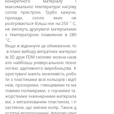
конкретного матеріалу і
максимальної температури нагріву
сопла пристрою. Грубо кажучи,
прилади, сопло яких не
розігрівається більш ніж на 250 ˚ С,
не зможуть друкувати матеріалами
з температурою плавлення в 280
˚С.
Якщо ж відкинути це обмеження, то
в плані вибору витратних матеріал
ів 3D друк FDM сміливо можна назв
ати найбільш універсальною техно
логією адитивного виробництва. К
ористувачі мають можливість робо
ти з пластиками всіх кольорів і відті
нків, прозорими, глянцевими та ма
товими полімерами, з гнучкими та
жорсткими інженерними матеріала
ми, з металізованим пластиком, і п
ластиком, що змінює колір. Також д
оступні водорозчинні, флуоресцент