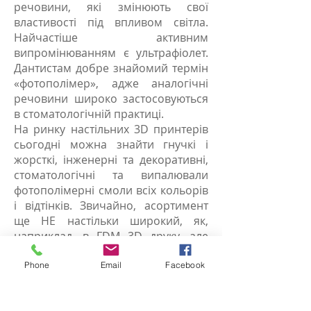
речовини, які змінюють свої
властивості під впливом світла.
Найчастіше активним
випромінюванням є ультрафіолет.
Дантистам добре знайомий термін
«фотополімер», адже аналогічні
речовини широко застосовуються
в стоматологічній практиці.
На ринку настільних 3D принтерів
сьогодні можна знайти гнучкі і
жорсткі, інженерні та декоративні,
стоматологічні та випалювали
фотополімерні смоли всіх кольорів
і відтінків. Звичайно, асортимент
ще НЕ настільки широкий, як,
наприклад, в FDM 3D друку, але
саме 3D друк SLA та витратні
матеріали до нього знаходяться на
Phone
Email
Facebook
другому місці за популярністю
серед користувачів. На нашому