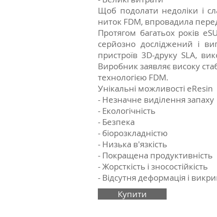
Щоб подолати недоліки і сл
ниток FDM, впровадила передо
Протягом багатьох років eS
серйозно досліджений і ви
пристроїв 3D-друку SLA, ви
Виробник заявляє високу стаб
технологією FDM.
Унікальні можливості eResin
- Незначне виділення запаху
- Екологічність
- Безпека
- біорозкладністю
- Низька в'язкість
- Покращена продуктивність
- Жорсткість і зносостійкість
- Відсутня деформація і вик
Купити