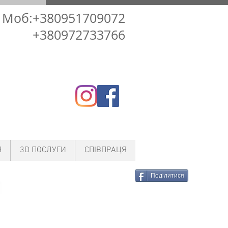
Моб:+380951709072
+380972733766
Я
3D ПОСЛУГИ
СПІВПРАЦЯ
Поділитися