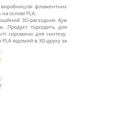
у виробництві філаментних
 на основі PLA.
люційний 3D-расходник був
и. Продукт підходить для
сті сировини для синтезу.
и PLA відомий в 3D-друку за