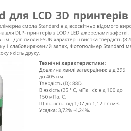
d для LCD 3D принтері
лімерна смола Standard від всесвітньо відомого вир
на для DLP- принтерів з LOD / LED джерелами зафетк
5 нм. Для смоли ESUN характерні висока твердість (82D
уку і слабовиражений запах, Фотополімер Standard 
оку якість друку.
Технічні характеристики:
Довжина хвилі затвердіння: від 395
до 405 нм.
Твердість (D): 88D.
В'язкість (25 ° C, мПа · с): від 100 до
150 мПа. С.
Щільність: від 1,07 до 1,12 г / см3.
Усадка: 3,72% -4,24%.