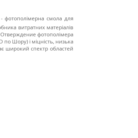
в
- фотополімерна смола для
обника витратних матеріалів
і. Отверждение фотополімера
 по Шору) і міцність, низька
має широкий спектр областей