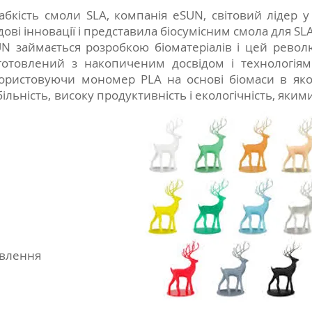
абкість смоли SLA, компанія eSUN, світовий лідер 
ві інновації і представила біосумісним смола для SLA
UN займається розробкою біоматеріалів і цей рево
готовлений з накопиченим досвідом і технологіям
користовуючи мономер PLA на основі біомаси в яко
ільність, високу продуктивність і екологічність, яким
ривлення