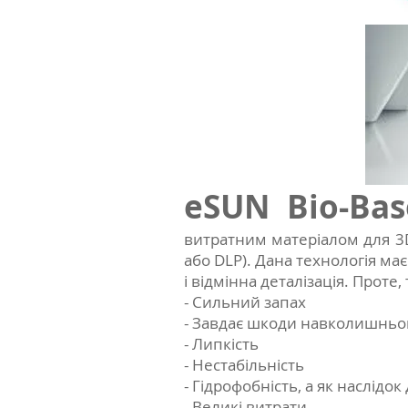
eSUN Bio-Ba
витратним матеріалом для 3D
або DLP). Дана технологія має
і відмінна деталізація. Проте,
- Сильний запах
- Завдає шкоди навколишнь
- Липкість
- Нестабільність
- Гідрофобність, а як наслідо
- Великі витрати